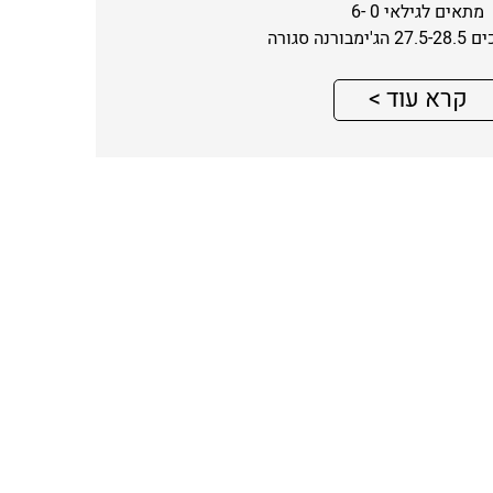
מתאים לגילאי 0 -6
ורנה סגורה
קרא עוד >
קרא
עוד
על
ג'ימבורנה
-
ג'ימבורי
חווייתי
חינמי