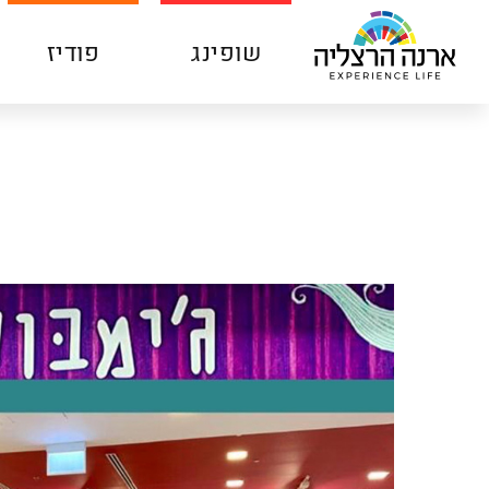
דלג לתוכן
דלג לסרגל הניווט
שופינג
פודיז